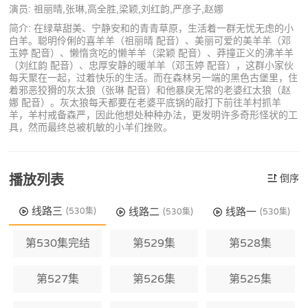
演员: 祖丽晴,张琳,高全胜,梁颖,刘红韵,严彦子,赵娜
简介: 在绿草甜美、宁静安和的青青草原，生活着一群无忧无虑的小
白羊。聪明伶俐的喜羊羊（祖丽晴 配音）、美丽可爱的美羊羊（邓
玉婷 配音）、懒惰贪吃的懒羊羊（梁颖 配音）、莽撞正义的沸羊羊
（刘红韵 配音）、忠厚安静的暖羊羊（邓玉婷 配音），这群小家伙
每天聚在一起，过着快乐的生活。而在森林另一端的黑色古堡里，住
着邪恶狡猾的灰太狼（张琳 配音）和他暴戾无常的老婆红太狼（赵
娜 配音）。灰太狼每天都要在老婆平底锅的敲打下前往羊村抓羊
羊，羊村戒备森严，因此他想处种种办法，更发明许多奇形怪状的工
具，然而最终总被机敏的小羊们挫败。
播放列表
倒序
线路三
线路二
线路一
(530集)
(530集)
(530集)
第530集完结
第529集
第528集
第527集
第526集
第525集