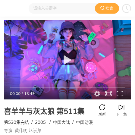
搜索
大家在看
日本动漫
国产动漫
欧美动漫
动漫电影
00:00
/
13:49
喜羊羊与灰太狼
第511集
刷新
下一集
第530集完结
/
2005
/
中国大陆
/
中国动漫
导演: 黄伟明,赵崇邦