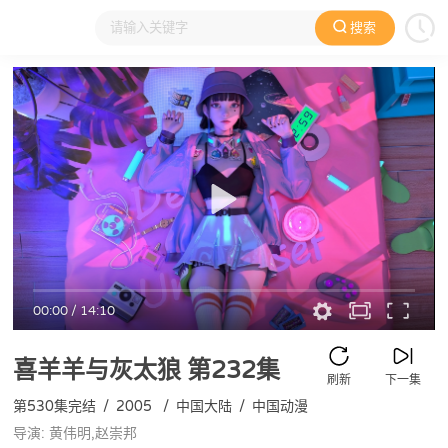
搜索
大家在看
日本动漫
国产动漫
欧美动漫
动漫电影
00:00
/
14:10
喜羊羊与灰太狼
第232集
刷新
下一集
第530集完结
/
2005
/
中国大陆
/
中国动漫
导演: 黄伟明,赵崇邦