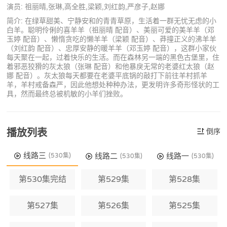
演员: 祖丽晴,张琳,高全胜,梁颖,刘红韵,严彦子,赵娜
简介: 在绿草甜美、宁静安和的青青草原，生活着一群无忧无虑的小
白羊。聪明伶俐的喜羊羊（祖丽晴 配音）、美丽可爱的美羊羊（邓
玉婷 配音）、懒惰贪吃的懒羊羊（梁颖 配音）、莽撞正义的沸羊羊
（刘红韵 配音）、忠厚安静的暖羊羊（邓玉婷 配音），这群小家伙
每天聚在一起，过着快乐的生活。而在森林另一端的黑色古堡里，住
着邪恶狡猾的灰太狼（张琳 配音）和他暴戾无常的老婆红太狼（赵
娜 配音）。灰太狼每天都要在老婆平底锅的敲打下前往羊村抓羊
羊，羊村戒备森严，因此他想处种种办法，更发明许多奇形怪状的工
具，然而最终总被机敏的小羊们挫败。
播放列表
倒序
线路三
线路二
线路一
(530集)
(530集)
(530集)
第530集完结
第529集
第528集
第527集
第526集
第525集