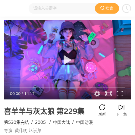
搜索
大家在看
日本动漫
国产动漫
欧美动漫
动漫电影
00:00
/
14:17
喜羊羊与灰太狼
第229集
刷新
下一集
第530集完结
/
2005
/
中国大陆
/
中国动漫
导演: 黄伟明,赵崇邦