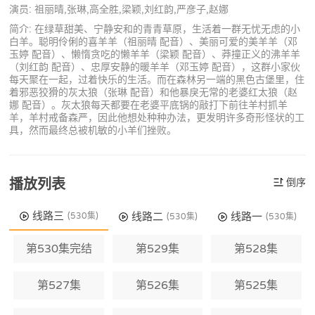
演员: 祖丽晴,张琳,高全胜,梁颖,刘红韵,严彦子,赵娜
简介: 在绿草甜美、宁静安和的青青草原，生活着一群无忧无虑的小
白羊。聪明伶俐的喜羊羊（祖丽晴 配音）、美丽可爱的美羊羊（邓
玉婷 配音）、懒惰贪吃的懒羊羊（梁颖 配音）、莽撞正义的沸羊羊
（刘红韵 配音）、忠厚安静的暖羊羊（邓玉婷 配音），这群小家伙
每天聚在一起，过着快乐的生活。而在森林另一端的黑色古堡里，住
着邪恶狡猾的灰太狼（张琳 配音）和他暴戾无常的老婆红太狼（赵
娜 配音）。灰太狼每天都要在老婆平底锅的敲打下前往羊村抓羊
羊，羊村戒备森严，因此他想处种种办法，更发明许多奇形怪状的工
具，然而最终总被机敏的小羊们挫败。
播放列表
倒序
线路三
线路二
线路一
(530集)
(530集)
(530集)
第530集完结
第529集
第528集
第527集
第526集
第525集