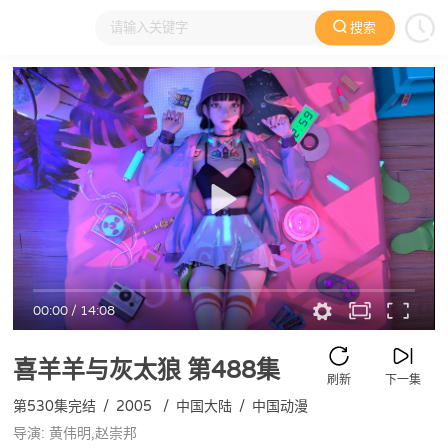
搜索
大家在看
日本动漫
国产动漫
欧美动漫
动漫电影
00:00
/
14:08
喜羊羊与灰太狼
第488集
刷新
下一集
第530集完结
/
2005
/
中国大陆
/
中国动漫
导演: 黄伟明,赵崇邦