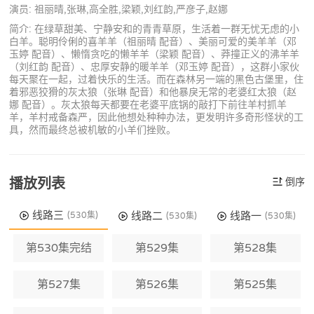
演员: 祖丽晴,张琳,高全胜,梁颖,刘红韵,严彦子,赵娜
简介: 在绿草甜美、宁静安和的青青草原，生活着一群无忧无虑的小
白羊。聪明伶俐的喜羊羊（祖丽晴 配音）、美丽可爱的美羊羊（邓
玉婷 配音）、懒惰贪吃的懒羊羊（梁颖 配音）、莽撞正义的沸羊羊
（刘红韵 配音）、忠厚安静的暖羊羊（邓玉婷 配音），这群小家伙
每天聚在一起，过着快乐的生活。而在森林另一端的黑色古堡里，住
着邪恶狡猾的灰太狼（张琳 配音）和他暴戾无常的老婆红太狼（赵
娜 配音）。灰太狼每天都要在老婆平底锅的敲打下前往羊村抓羊
羊，羊村戒备森严，因此他想处种种办法，更发明许多奇形怪状的工
具，然而最终总被机敏的小羊们挫败。
播放列表
倒序
线路三
线路二
线路一
(530集)
(530集)
(530集)
第530集完结
第529集
第528集
第527集
第526集
第525集