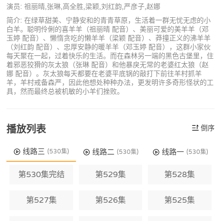
演员: 祖丽晴,张琳,高全胜,梁颖,刘红韵,严彦子,赵娜
简介: 在绿草甜美、宁静安和的青青草原，生活着一群无忧无虑的小
白羊。聪明伶俐的喜羊羊（祖丽晴 配音）、美丽可爱的美羊羊（邓
玉婷 配音）、懒惰贪吃的懒羊羊（梁颖 配音）、莽撞正义的沸羊羊
（刘红韵 配音）、忠厚安静的暖羊羊（邓玉婷 配音），这群小家伙
每天聚在一起，过着快乐的生活。而在森林另一端的黑色古堡里，住
着邪恶狡猾的灰太狼（张琳 配音）和他暴戾无常的老婆红太狼（赵
娜 配音）。灰太狼每天都要在老婆平底锅的敲打下前往羊村抓羊
羊，羊村戒备森严，因此他想处种种办法，更发明许多奇形怪状的工
具，然而最终总被机敏的小羊们挫败。
播放列表
倒序
线路三
线路二
线路一
(530集)
(530集)
(530集)
第530集完结
第529集
第528集
第527集
第526集
第525集