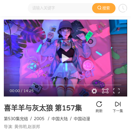
搜索
大家在看
日本动漫
国产动漫
欧美动漫
动漫电影
00:00
/
14:25
喜羊羊与灰太狼
第157集
刷新
下一集
第530集完结
/
2005
/
中国大陆
/
中国动漫
导演: 黄伟明,赵崇邦