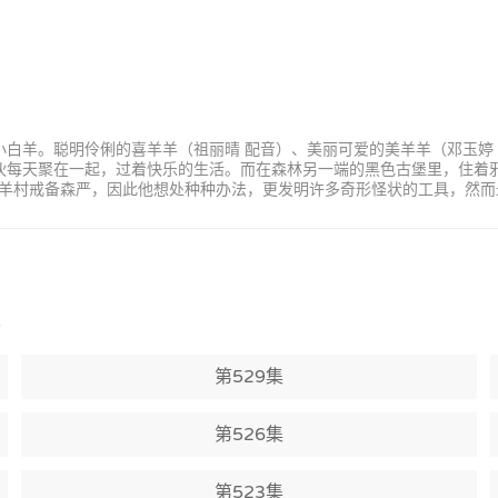
小白羊。聪明伶俐的喜羊羊（祖丽晴 配音）、美丽可爱的美羊羊（邓玉婷
家伙每天聚在一起，过着快乐的生活。而在森林另一端的黑色古堡里，住着
羊村戒备森严，因此他想处种种办法，更发明许多奇形怪状的工具，然而
)
第529集
第526集
第523集