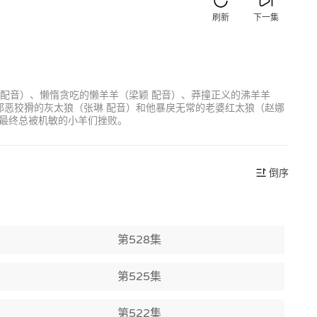
刷新
下一集
 配音）、懒惰贪吃的懒羊羊（梁颖 配音）、莽撞正义的沸羊羊
邪恶狡猾的灰太狼（张琳 配音）和他暴戾无常的老婆红太狼（赵娜
最终总被机敏的小羊们挫败。
倒序
第528集
第525集
第522集