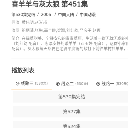
喜羊羊与灰太狼
第451集
第530集完结
/
2005
/
中国大陆
/
中国动漫
导演: 黄伟明,赵崇邦
演员: 祖丽晴,张琳,高全胜,梁颖,刘红韵,严彦子,赵娜
简介: 在绿草甜美、宁静安和的青青草原，生活着一群无忧无虑的
（刘红韵 配音）、忠厚安静的暖羊羊（邓玉婷 配音），这群小
配音）。灰太狼每天都要在老婆平底锅的敲打下前往羊村抓羊羊，
播放列表
线路三
线路二
线路一
(530集)
(530集)
(530集
第530集完结
第527集
第524集