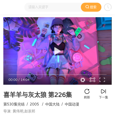
搜索
大家在看
日本动漫
国产动漫
欧美动漫
动漫电影
00:00
/
14:04
喜羊羊与灰太狼
第226集
刷新
下一集
第530集完结
/
2005
/
中国大陆
/
中国动漫
导演: 黄伟明,赵崇邦