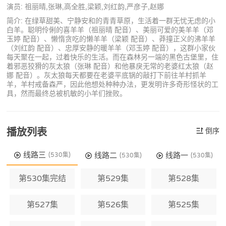
演员: 祖丽晴,张琳,高全胜,梁颖,刘红韵,严彦子,赵娜
简介: 在绿草甜美、宁静安和的青青草原，生活着一群无忧无虑的小
白羊。聪明伶俐的喜羊羊（祖丽晴 配音）、美丽可爱的美羊羊（邓
玉婷 配音）、懒惰贪吃的懒羊羊（梁颖 配音）、莽撞正义的沸羊羊
（刘红韵 配音）、忠厚安静的暖羊羊（邓玉婷 配音），这群小家伙
每天聚在一起，过着快乐的生活。而在森林另一端的黑色古堡里，住
着邪恶狡猾的灰太狼（张琳 配音）和他暴戾无常的老婆红太狼（赵
娜 配音）。灰太狼每天都要在老婆平底锅的敲打下前往羊村抓羊
羊，羊村戒备森严，因此他想处种种办法，更发明许多奇形怪状的工
具，然而最终总被机敏的小羊们挫败。
播放列表
倒序
线路三
线路二
线路一
(530集)
(530集)
(530集)
第530集完结
第529集
第528集
第527集
第526集
第525集