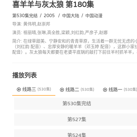
喜羊羊与灰太狼
第180集
第530集完结
/
2005
/
中国大陆
/
中国动漫
导演: 黄伟明,赵崇邦
演员: 祖丽晴,张琳,高全胜,梁颖,刘红韵,严彦子,赵娜
简介: 在绿草甜美、宁静安和的青青草原，生活着一群无忧无虑的
（刘红韵 配音）、忠厚安静的暖羊羊（邓玉婷 配音），这群小
配音）。灰太狼每天都要在老婆平底锅的敲打下前往羊村抓羊羊，
播放列表
线路三
线路二
线路一
(530集)
(530集)
(530集
第530集完结
第527集
第524集