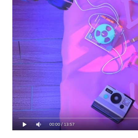
00:00
/
13:57