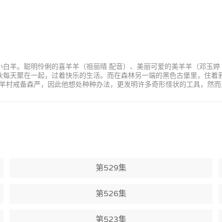
小白羊。聪明伶俐的喜羊羊（祖丽晴 配音）、美丽可爱的美羊羊（邓玉婷
家伙每天聚在一起，过着快乐的生活。而在森林另一端的黑色古堡里，住着
羊村戒备森严，因此他想处种种办法，更发明许多奇形怪状的工具，然而
)
第529集
第526集
第523集