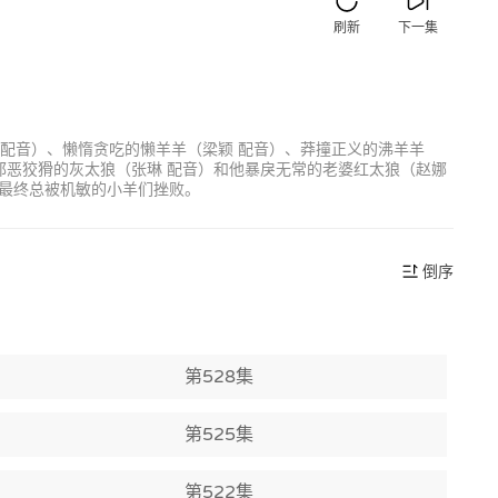
刷新
下一集
 配音）、懒惰贪吃的懒羊羊（梁颖 配音）、莽撞正义的沸羊羊
邪恶狡猾的灰太狼（张琳 配音）和他暴戾无常的老婆红太狼（赵娜
最终总被机敏的小羊们挫败。
倒序
第528集
第525集
第522集