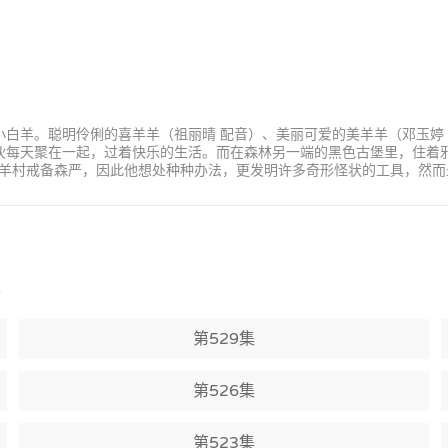
小白羊。聪明伶俐的喜羊羊（祖丽晴 配音）、美丽可爱的美羊羊（邓玉婷
家伙每天聚在一起，过着快乐的生活。而在森林另一端的黑色古堡里，住着
羊村戒备森严，因此他想处种种办法，更发明许多奇形怪状的工具，然而
)
第529集
第526集
第523集