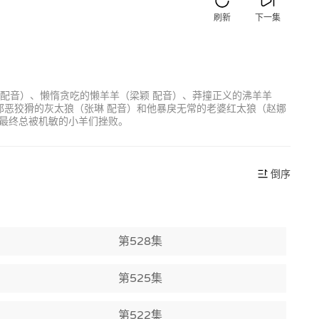
刷新
下一集
 配音）、懒惰贪吃的懒羊羊（梁颖 配音）、莽撞正义的沸羊羊
邪恶狡猾的灰太狼（张琳 配音）和他暴戾无常的老婆红太狼（赵娜
最终总被机敏的小羊们挫败。
倒序
第528集
第525集
第522集