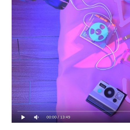
00:00
/
13:49