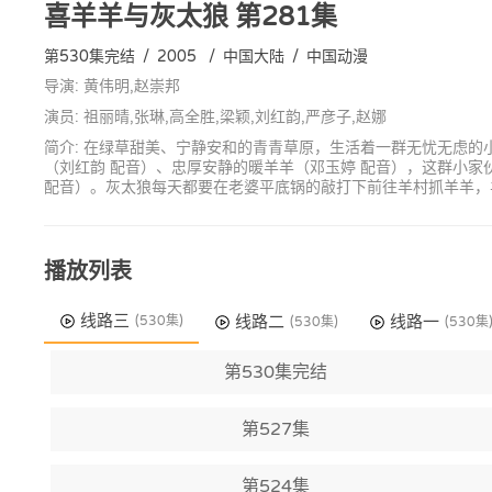
喜羊羊与灰太狼
第281集
第530集完结
/
2005
/
中国大陆
/
中国动漫
导演: 黄伟明,赵崇邦
演员: 祖丽晴,张琳,高全胜,梁颖,刘红韵,严彦子,赵娜
简介: 在绿草甜美、宁静安和的青青草原，生活着一群无忧无虑的
（刘红韵 配音）、忠厚安静的暖羊羊（邓玉婷 配音），这群小
配音）。灰太狼每天都要在老婆平底锅的敲打下前往羊村抓羊羊，
播放列表
线路三
线路二
线路一
(530集)
(530集)
(530集
第530集完结
第527集
第524集