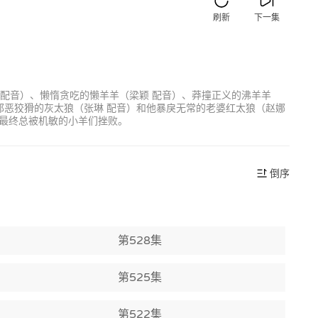
刷新
下一集
 配音）、懒惰贪吃的懒羊羊（梁颖 配音）、莽撞正义的沸羊羊
邪恶狡猾的灰太狼（张琳 配音）和他暴戾无常的老婆红太狼（赵娜
最终总被机敏的小羊们挫败。
倒序
第528集
第525集
第522集