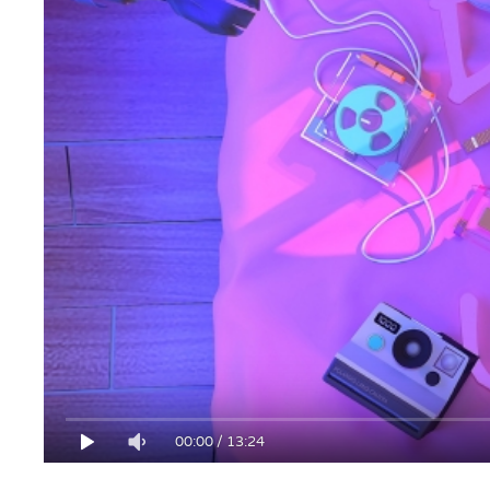
00:00
/
13:24