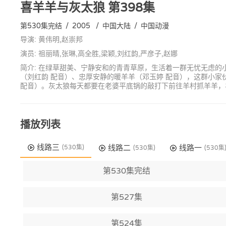
喜羊羊与灰太狼
第398集
第530集完结
/
2005
/
中国大陆
/
中国动漫
导演: 黄伟明,赵崇邦
演员: 祖丽晴,张琳,高全胜,梁颖,刘红韵,严彦子,赵娜
简介: 在绿草甜美、宁静安和的青青草原，生活着一群无忧无虑的
（刘红韵 配音）、忠厚安静的暖羊羊（邓玉婷 配音），这群小
配音）。灰太狼每天都要在老婆平底锅的敲打下前往羊村抓羊羊，
播放列表
线路三
线路二
线路一
(530集)
(530集)
(530集
第530集完结
第527集
第524集