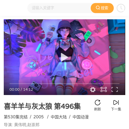
搜索
大家在看
日本动漫
国产动漫
欧美动漫
动漫电影
00:00
/
14:12
喜羊羊与灰太狼
第496集
刷新
下一集
第530集完结
/
2005
/
中国大陆
/
中国动漫
导演: 黄伟明,赵崇邦