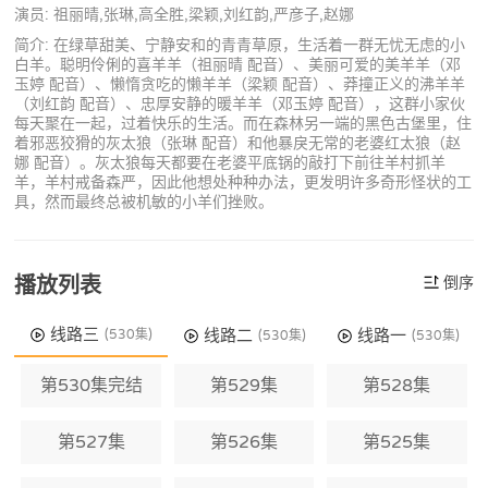
演员: 祖丽晴,张琳,高全胜,梁颖,刘红韵,严彦子,赵娜
简介: 在绿草甜美、宁静安和的青青草原，生活着一群无忧无虑的小
白羊。聪明伶俐的喜羊羊（祖丽晴 配音）、美丽可爱的美羊羊（邓
玉婷 配音）、懒惰贪吃的懒羊羊（梁颖 配音）、莽撞正义的沸羊羊
（刘红韵 配音）、忠厚安静的暖羊羊（邓玉婷 配音），这群小家伙
每天聚在一起，过着快乐的生活。而在森林另一端的黑色古堡里，住
着邪恶狡猾的灰太狼（张琳 配音）和他暴戾无常的老婆红太狼（赵
娜 配音）。灰太狼每天都要在老婆平底锅的敲打下前往羊村抓羊
羊，羊村戒备森严，因此他想处种种办法，更发明许多奇形怪状的工
具，然而最终总被机敏的小羊们挫败。
播放列表
倒序
线路三
线路二
线路一
(530集)
(530集)
(530集)
第530集完结
第529集
第528集
第527集
第526集
第525集