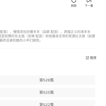
刷新
下一集
 配音）、懒惰贪吃的懒羊羊（梁颖 配音）、莽撞正义的沸羊羊
邪恶狡猾的灰太狼（张琳 配音）和他暴戾无常的老婆红太狼（赵娜
最终总被机敏的小羊们挫败。
倒序
第528集
第525集
第522集