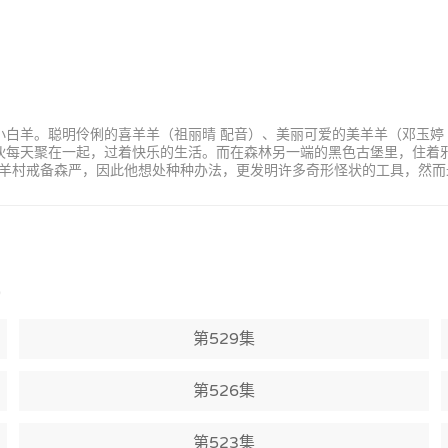
小白羊。聪明伶俐的喜羊羊（祖丽晴 配音）、美丽可爱的美羊羊（邓玉婷
家伙每天聚在一起，过着快乐的生活。而在森林另一端的黑色古堡里，住着
羊村戒备森严，因此他想处种种办法，更发明许多奇形怪状的工具，然而
)
第529集
第526集
第523集