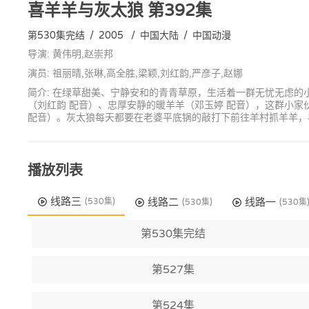
喜羊羊与灰太狼
第392集
第530集完结
/
2005
/
中国大陆
/
中国动漫
导演: 黄伟明,赵崇邦
演员: 祖丽晴,张琳,高全胜,梁颖,刘红韵,严彦子,赵娜
简介: 在绿草甜美、宁静安和的青青草原，生活着一群无忧无虑的
（刘红韵 配音）、忠厚安静的暖羊羊（邓玉婷 配音），这群小
配音）。灰太狼每天都要在老婆平底锅的敲打下前往羊村抓羊羊，
播放列表
线路三
线路二
线路一
(530集)
(530集)
(530集
第530集完结
第527集
第524集