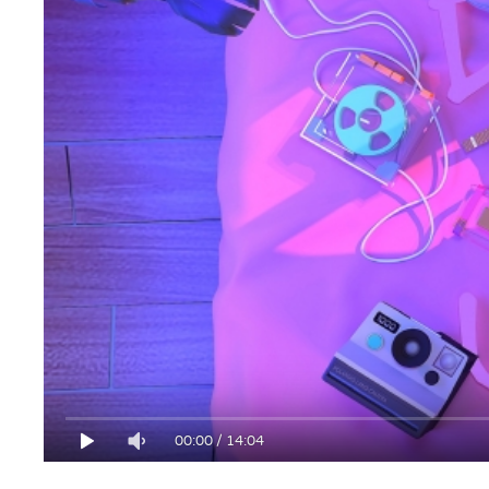
00:00
/
14:04