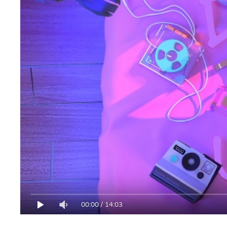
00:00
/
14:03