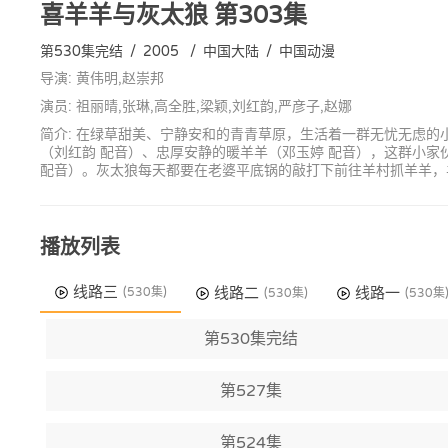
喜羊羊与灰太狼
第303集
第530集完结
/
2005
/
中国大陆
/
中国动漫
导演: 黄伟明,赵崇邦
演员: 祖丽晴,张琳,高全胜,梁颖,刘红韵,严彦子,赵娜
简介: 在绿草甜美、宁静安和的青青草原，生活着一群无忧无虑的
（刘红韵 配音）、忠厚安静的暖羊羊（邓玉婷 配音），这群小
配音）。灰太狼每天都要在老婆平底锅的敲打下前往羊村抓羊羊，
播放列表
线路三
线路二
线路一
(530集)
(530集)
(530集
第530集完结
第527集
第524集