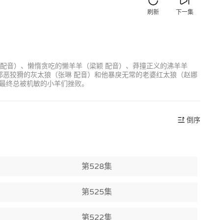
刷新
下一集
 配音）、懒惰贪吃的懒羊羊（梁颖 配音）、莽撞正义的沸羊羊
邪恶狡猾的灰太狼（张琳 配音）和他暴戾无常的老婆红太狼（赵娜
最终总被机敏的小羊们挫败。
倒序
第528集
第525集
第522集