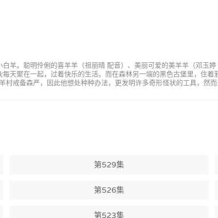
小白羊。聪明伶俐的喜羊羊（祖丽晴 配音）、美丽可爱的美羊羊（邓玉婷
家伙每天聚在一起，过着快乐的生活。而在森林另一端的黑色古堡里，住着
羊村戒备森严，因此他想处种种办法，更发明许多奇形怪状的工具，然而
)
第529集
第526集
第523集