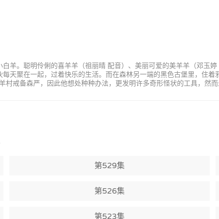
小白羊。聪明伶俐的喜羊羊（祖丽晴 配音）、美丽可爱的美羊羊（邓玉婷
家伙每天聚在一起，过着快乐的生活。而在森林另一端的黑色古堡里，住着
羊村戒备森严，因此他想处种种办法，更发明许多奇形怪状的工具，然而
)
第529集
第526集
第523集