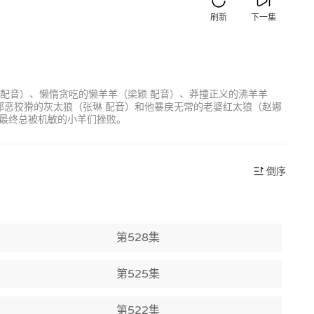
刷新
下一集
 配音）、懒惰贪吃的懒羊羊（梁颖 配音）、莽撞正义的沸羊羊
邪恶狡猾的灰太狼（张琳 配音）和他暴戾无常的老婆红太狼（赵娜
最终总被机敏的小羊们挫败。
倒序
第528集
第525集
第522集