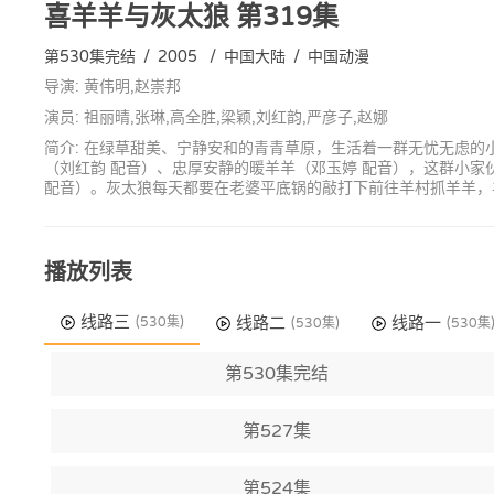
喜羊羊与灰太狼
第319集
第530集完结
/
2005
/
中国大陆
/
中国动漫
导演: 黄伟明,赵崇邦
演员: 祖丽晴,张琳,高全胜,梁颖,刘红韵,严彦子,赵娜
简介: 在绿草甜美、宁静安和的青青草原，生活着一群无忧无虑的
（刘红韵 配音）、忠厚安静的暖羊羊（邓玉婷 配音），这群小
配音）。灰太狼每天都要在老婆平底锅的敲打下前往羊村抓羊羊，
播放列表
线路三
线路二
线路一
(530集)
(530集)
(530集
第530集完结
第527集
第524集