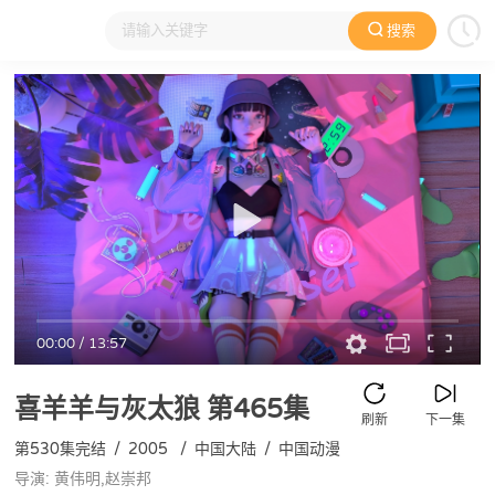
搜索
大家在看
日本动漫
国产动漫
欧美动漫
动漫电影
00:00
/
13:57
喜羊羊与灰太狼
第465集
刷新
下一集
第530集完结
/
2005
/
中国大陆
/
中国动漫
导演: 黄伟明,赵崇邦