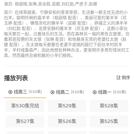
演员: 祖丽晴,张琳,高全胜,梁颖,刘红韵,严彦子,赵娜
简介: 在绿草甜美、宁静安和的青青草原，生活着一群无忧无虑的小
白羊。聪明伶俐的喜羊羊（祖丽晴 配音）、美丽可爱的美羊羊（邓
玉婷 配音）、懒惰贪吃的懒羊羊（梁颖 配音）、莽撞正义的沸羊羊
（刘红韵 配音）、忠厚安静的暖羊羊（邓玉婷 配音），这群小家伙
每天聚在一起，过着快乐的生活。而在森林另一端的黑色古堡里，住
着邪恶狡猾的灰太狼（张琳 配音）和他暴戾无常的老婆红太狼（赵
娜 配音）。灰太狼每天都要在老婆平底锅的敲打下前往羊村抓羊
羊，羊村戒备森严，因此他想处种种办法，更发明许多奇形怪状的工
具，然而最终总被机敏的小羊们挫败。
播放列表
倒序
线路三
线路二
线路一
(530集)
(530集)
(530集)
第530集完结
第529集
第528集
第527集
第526集
第525集