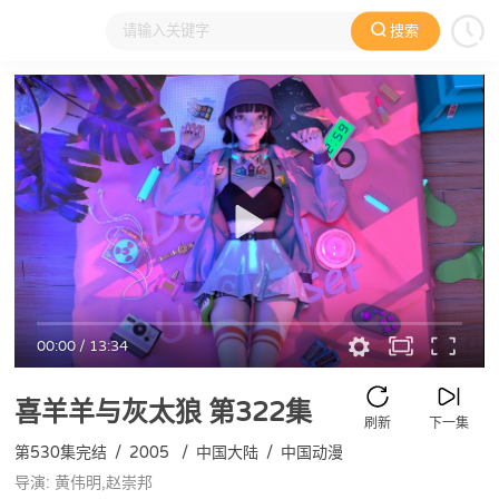
搜索
大家在看
日本动漫
国产动漫
欧美动漫
动漫电影
00:00
/
13:34
喜羊羊与灰太狼
第322集
刷新
下一集
第530集完结
/
2005
/
中国大陆
/
中国动漫
导演: 黄伟明,赵崇邦