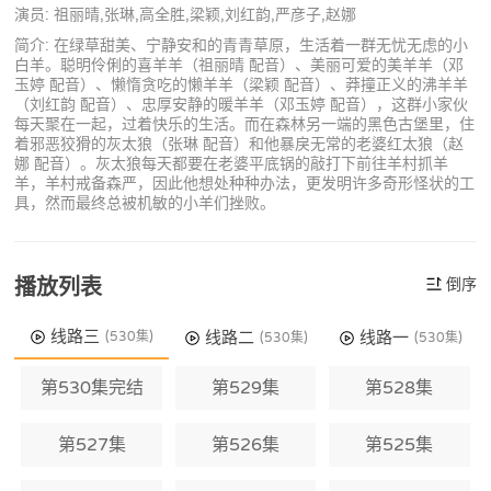
演员: 祖丽晴,张琳,高全胜,梁颖,刘红韵,严彦子,赵娜
简介: 在绿草甜美、宁静安和的青青草原，生活着一群无忧无虑的小
白羊。聪明伶俐的喜羊羊（祖丽晴 配音）、美丽可爱的美羊羊（邓
玉婷 配音）、懒惰贪吃的懒羊羊（梁颖 配音）、莽撞正义的沸羊羊
（刘红韵 配音）、忠厚安静的暖羊羊（邓玉婷 配音），这群小家伙
每天聚在一起，过着快乐的生活。而在森林另一端的黑色古堡里，住
着邪恶狡猾的灰太狼（张琳 配音）和他暴戾无常的老婆红太狼（赵
娜 配音）。灰太狼每天都要在老婆平底锅的敲打下前往羊村抓羊
羊，羊村戒备森严，因此他想处种种办法，更发明许多奇形怪状的工
具，然而最终总被机敏的小羊们挫败。
播放列表
倒序
线路三
线路二
线路一
(530集)
(530集)
(530集)
第530集完结
第529集
第528集
第527集
第526集
第525集