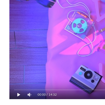
00:00
/
14:32