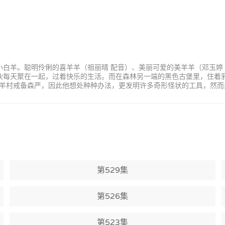
小白羊。聪明伶俐的喜羊羊（祖丽晴 配音）、美丽可爱的美羊羊（邓玉婷
家伙每天聚在一起，过着快乐的生活。而在森林另一端的黑色古堡里，住着
羊村戒备森严，因此他想处种种办法，更发明许多奇形怪状的工具，然而
)
第529集
第526集
第523集