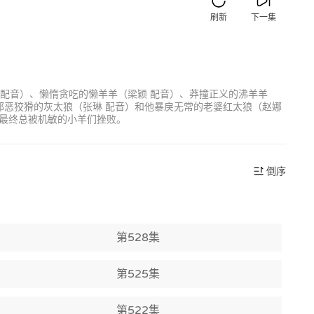
刷新
下一集
 配音）、懒惰贪吃的懒羊羊（梁颖 配音）、莽撞正义的沸羊羊
邪恶狡猾的灰太狼（张琳 配音）和他暴戾无常的老婆红太狼（赵娜
最终总被机敏的小羊们挫败。
倒序
第528集
第525集
第522集