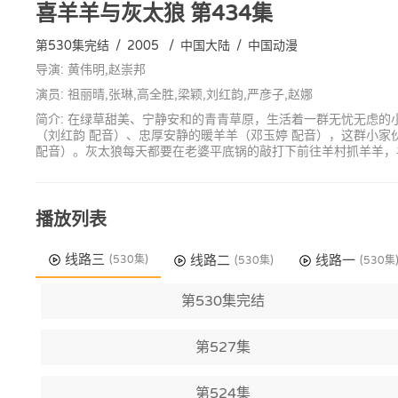
喜羊羊与灰太狼
第434集
第530集完结
/
2005
/
中国大陆
/
中国动漫
导演: 黄伟明,赵崇邦
演员: 祖丽晴,张琳,高全胜,梁颖,刘红韵,严彦子,赵娜
简介: 在绿草甜美、宁静安和的青青草原，生活着一群无忧无虑的
（刘红韵 配音）、忠厚安静的暖羊羊（邓玉婷 配音），这群小
配音）。灰太狼每天都要在老婆平底锅的敲打下前往羊村抓羊羊，
播放列表
线路三
线路二
线路一
(530集)
(530集)
(530集
第530集完结
第527集
第524集