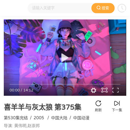
搜索
大家在看
日本动漫
国产动漫
欧美动漫
动漫电影
00:00
/
14:12
喜羊羊与灰太狼
第375集
刷新
下一集
第530集完结
/
2005
/
中国大陆
/
中国动漫
导演: 黄伟明,赵崇邦