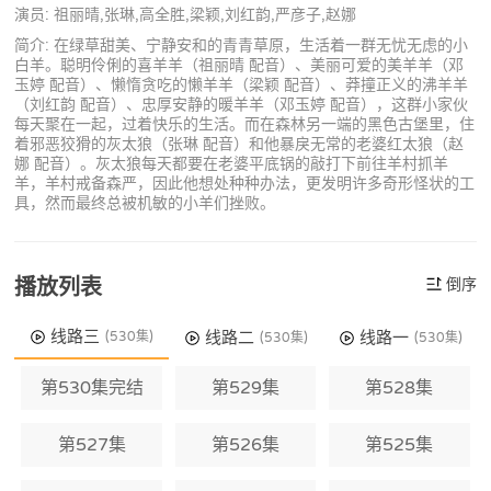
演员: 祖丽晴,张琳,高全胜,梁颖,刘红韵,严彦子,赵娜
简介: 在绿草甜美、宁静安和的青青草原，生活着一群无忧无虑的小
白羊。聪明伶俐的喜羊羊（祖丽晴 配音）、美丽可爱的美羊羊（邓
玉婷 配音）、懒惰贪吃的懒羊羊（梁颖 配音）、莽撞正义的沸羊羊
（刘红韵 配音）、忠厚安静的暖羊羊（邓玉婷 配音），这群小家伙
每天聚在一起，过着快乐的生活。而在森林另一端的黑色古堡里，住
着邪恶狡猾的灰太狼（张琳 配音）和他暴戾无常的老婆红太狼（赵
娜 配音）。灰太狼每天都要在老婆平底锅的敲打下前往羊村抓羊
羊，羊村戒备森严，因此他想处种种办法，更发明许多奇形怪状的工
具，然而最终总被机敏的小羊们挫败。
播放列表
倒序
线路三
线路二
线路一
(530集)
(530集)
(530集)
第530集完结
第529集
第528集
第527集
第526集
第525集