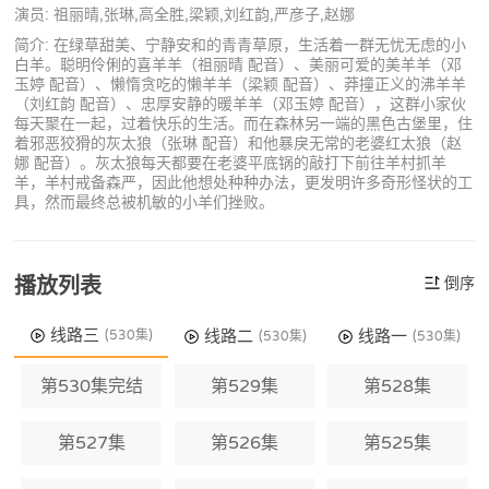
演员: 祖丽晴,张琳,高全胜,梁颖,刘红韵,严彦子,赵娜
简介: 在绿草甜美、宁静安和的青青草原，生活着一群无忧无虑的小
白羊。聪明伶俐的喜羊羊（祖丽晴 配音）、美丽可爱的美羊羊（邓
玉婷 配音）、懒惰贪吃的懒羊羊（梁颖 配音）、莽撞正义的沸羊羊
（刘红韵 配音）、忠厚安静的暖羊羊（邓玉婷 配音），这群小家伙
每天聚在一起，过着快乐的生活。而在森林另一端的黑色古堡里，住
着邪恶狡猾的灰太狼（张琳 配音）和他暴戾无常的老婆红太狼（赵
娜 配音）。灰太狼每天都要在老婆平底锅的敲打下前往羊村抓羊
羊，羊村戒备森严，因此他想处种种办法，更发明许多奇形怪状的工
具，然而最终总被机敏的小羊们挫败。
播放列表
倒序
线路三
线路二
线路一
(530集)
(530集)
(530集)
第530集完结
第529集
第528集
第527集
第526集
第525集