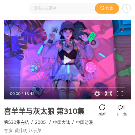
搜索
大家在看
日本动漫
国产动漫
欧美动漫
动漫电影
00:00
/
13:48
喜羊羊与灰太狼
第310集
刷新
下一集
第530集完结
/
2005
/
中国大陆
/
中国动漫
导演: 黄伟明,赵崇邦