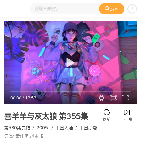
搜索
大家在看
日本动漫
国产动漫
欧美动漫
动漫电影
00:00
/
13:53
喜羊羊与灰太狼
第355集
刷新
下一集
第530集完结
/
2005
/
中国大陆
/
中国动漫
导演: 黄伟明,赵崇邦