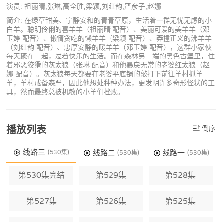
演员: 祖丽晴,张琳,高全胜,梁颖,刘红韵,严彦子,赵娜
简介: 在绿草甜美、宁静安和的青青草原，生活着一群无忧无虑的小
白羊。聪明伶俐的喜羊羊（祖丽晴 配音）、美丽可爱的美羊羊（邓
玉婷 配音）、懒惰贪吃的懒羊羊（梁颖 配音）、莽撞正义的沸羊羊
（刘红韵 配音）、忠厚安静的暖羊羊（邓玉婷 配音），这群小家伙
每天聚在一起，过着快乐的生活。而在森林另一端的黑色古堡里，住
着邪恶狡猾的灰太狼（张琳 配音）和他暴戾无常的老婆红太狼（赵
娜 配音）。灰太狼每天都要在老婆平底锅的敲打下前往羊村抓羊
羊，羊村戒备森严，因此他想处种种办法，更发明许多奇形怪状的工
具，然而最终总被机敏的小羊们挫败。
播放列表
倒序
线路三
线路二
线路一
(530集)
(530集)
(530集)
第530集完结
第529集
第528集
第527集
第526集
第525集