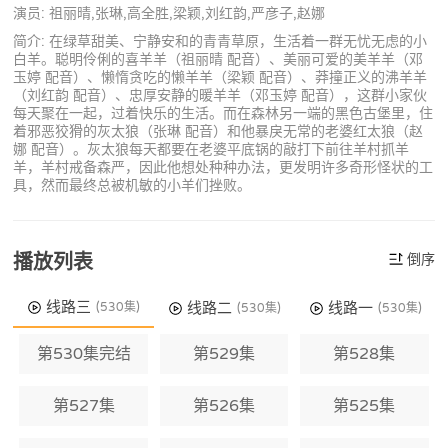
演员: 祖丽晴,张琳,高全胜,梁颖,刘红韵,严彦子,赵娜
简介: 在绿草甜美、宁静安和的青青草原，生活着一群无忧无虑的小
白羊。聪明伶俐的喜羊羊（祖丽晴 配音）、美丽可爱的美羊羊（邓
玉婷 配音）、懒惰贪吃的懒羊羊（梁颖 配音）、莽撞正义的沸羊羊
（刘红韵 配音）、忠厚安静的暖羊羊（邓玉婷 配音），这群小家伙
每天聚在一起，过着快乐的生活。而在森林另一端的黑色古堡里，住
着邪恶狡猾的灰太狼（张琳 配音）和他暴戾无常的老婆红太狼（赵
娜 配音）。灰太狼每天都要在老婆平底锅的敲打下前往羊村抓羊
羊，羊村戒备森严，因此他想处种种办法，更发明许多奇形怪状的工
具，然而最终总被机敏的小羊们挫败。
播放列表
倒序
线路三
线路二
线路一
(530集)
(530集)
(530集)
第530集完结
第529集
第528集
第527集
第526集
第525集