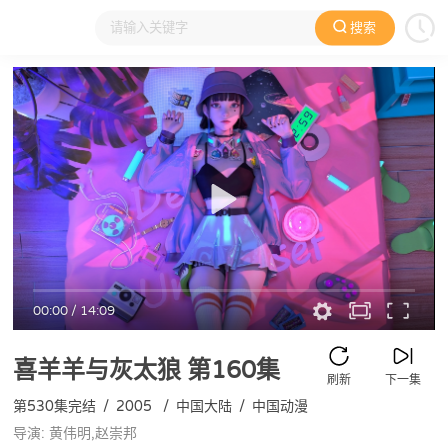
搜索
大家在看
日本动漫
国产动漫
欧美动漫
动漫电影
00:00
/
14:09
喜羊羊与灰太狼
第160集
刷新
下一集
第530集完结
/
2005
/
中国大陆
/
中国动漫
导演: 黄伟明,赵崇邦