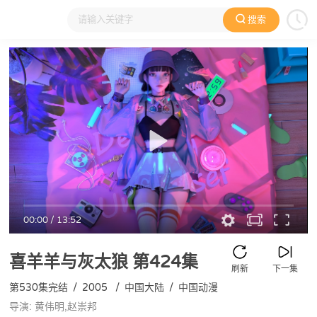
搜索
大家在看
日本动漫
国产动漫
欧美动漫
动漫电影
00:00
/
13:52
喜羊羊与灰太狼
第424集
刷新
下一集
第530集完结
/
2005
/
中国大陆
/
中国动漫
导演: 黄伟明,赵崇邦