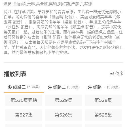
演员: 祖丽晴,张琳,高全胜,梁颖,刘红韵,严彦子,赵娜
简介: 在绿草甜美、宁静安和的青青草原，生活着一群无忧无虑的小
白羊。聪明伶俐的喜羊羊（祖丽晴 配音）、美丽可爱的美羊羊（邓
玉婷 配音）、懒惰贪吃的懒羊羊（梁颖 配音）、莽撞正义的沸羊羊
（刘红韵 配音）、忠厚安静的暖羊羊（邓玉婷 配音），这群小家伙
每天聚在一起，过着快乐的生活。而在森林另一端的黑色古堡里，住
着邪恶狡猾的灰太狼（张琳 配音）和他暴戾无常的老婆红太狼（赵
娜 配音）。灰太狼每天都要在老婆平底锅的敲打下前往羊村抓羊
羊，羊村戒备森严，因此他想处种种办法，更发明许多奇形怪状的工
具，然而最终总被机敏的小羊们挫败。
播放列表
倒序
线路三
线路二
线路一
(530集)
(530集)
(530集)
第530集完结
第529集
第528集
第527集
第526集
第525集