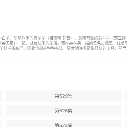
小白羊。聪明伶俐的喜羊羊（祖丽晴 配音）、美丽可爱的美羊羊（邓玉婷
家伙每天聚在一起，过着快乐的生活。而在森林另一端的黑色古堡里，住着
羊村戒备森严，因此他想处种种办法，更发明许多奇形怪状的工具，然而
)
第529集
第526集
第523集