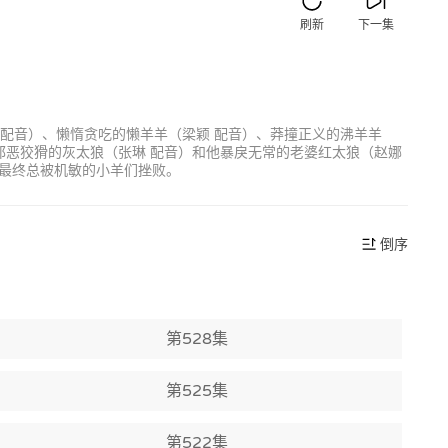
刷新
下一集
 配音）、懒惰贪吃的懒羊羊（梁颖 配音）、莽撞正义的沸羊羊
邪恶狡猾的灰太狼（张琳 配音）和他暴戾无常的老婆红太狼（赵娜
最终总被机敏的小羊们挫败。
倒序
第528集
第525集
第522集