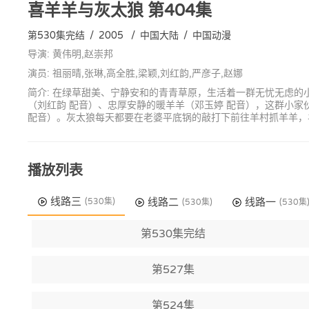
喜羊羊与灰太狼
第404集
第530集完结
/
2005
/
中国大陆
/
中国动漫
导演: 黄伟明,赵崇邦
演员: 祖丽晴,张琳,高全胜,梁颖,刘红韵,严彦子,赵娜
简介: 在绿草甜美、宁静安和的青青草原，生活着一群无忧无虑的
（刘红韵 配音）、忠厚安静的暖羊羊（邓玉婷 配音），这群小
配音）。灰太狼每天都要在老婆平底锅的敲打下前往羊村抓羊羊，
播放列表
线路三
线路二
线路一
(530集)
(530集)
(530集
第530集完结
第527集
第524集