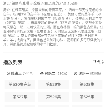
演员: 祖丽晴,张琳,高全胜,梁颖,刘红韵,严彦子,赵娜
简介: 在绿草甜美、宁静安和的青青草原，生活着一群无忧无虑的小
白羊。聪明伶俐的喜羊羊（祖丽晴 配音）、美丽可爱的美羊羊（邓
玉婷 配音）、懒惰贪吃的懒羊羊（梁颖 配音）、莽撞正义的沸羊羊
（刘红韵 配音）、忠厚安静的暖羊羊（邓玉婷 配音），这群小家伙
每天聚在一起，过着快乐的生活。而在森林另一端的黑色古堡里，住
着邪恶狡猾的灰太狼（张琳 配音）和他暴戾无常的老婆红太狼（赵
娜 配音）。灰太狼每天都要在老婆平底锅的敲打下前往羊村抓羊
羊，羊村戒备森严，因此他想处种种办法，更发明许多奇形怪状的工
具，然而最终总被机敏的小羊们挫败。
播放列表
倒序
线路三
线路二
线路一
(530集)
(530集)
(530集)
第530集完结
第529集
第528集
第527集
第526集
第525集