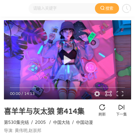
搜索
大家在看
日本动漫
国产动漫
欧美动漫
动漫电影
00:00
/
14:13
喜羊羊与灰太狼
第414集
刷新
下一集
第530集完结
/
2005
/
中国大陆
/
中国动漫
导演: 黄伟明,赵崇邦