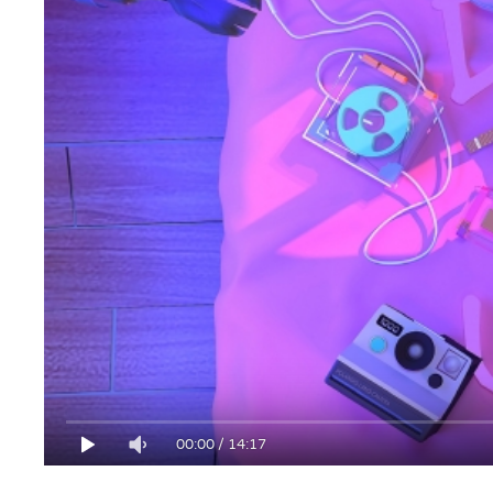
00:00
/
14:17