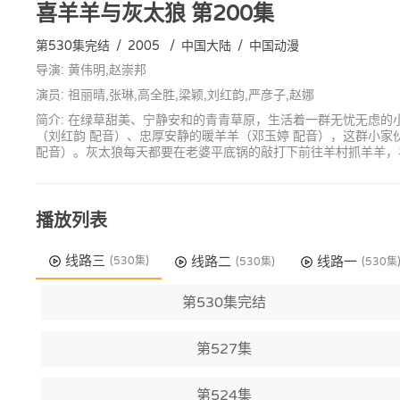
喜羊羊与灰太狼
第200集
第530集完结
/
2005
/
中国大陆
/
中国动漫
导演: 黄伟明,赵崇邦
演员: 祖丽晴,张琳,高全胜,梁颖,刘红韵,严彦子,赵娜
简介: 在绿草甜美、宁静安和的青青草原，生活着一群无忧无虑的
（刘红韵 配音）、忠厚安静的暖羊羊（邓玉婷 配音），这群小
配音）。灰太狼每天都要在老婆平底锅的敲打下前往羊村抓羊羊，
播放列表
线路三
线路二
线路一
(530集)
(530集)
(530集
第530集完结
第527集
第524集