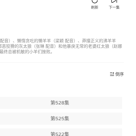
刷新
下一集
 配音）、懒惰贪吃的懒羊羊（梁颖 配音）、莽撞正义的沸羊羊
邪恶狡猾的灰太狼（张琳 配音）和他暴戾无常的老婆红太狼（赵娜
最终总被机敏的小羊们挫败。
倒序
第528集
第525集
第522集