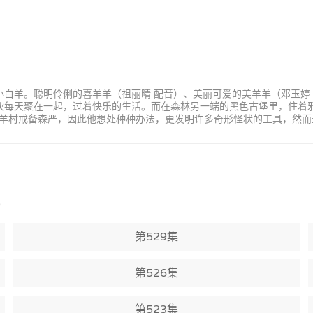
小白羊。聪明伶俐的喜羊羊（祖丽晴 配音）、美丽可爱的美羊羊（邓玉婷
家伙每天聚在一起，过着快乐的生活。而在森林另一端的黑色古堡里，住着
羊村戒备森严，因此他想处种种办法，更发明许多奇形怪状的工具，然而
)
第529集
第526集
第523集