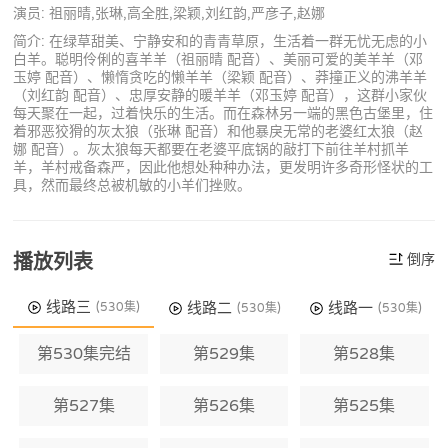
演员: 祖丽晴,张琳,高全胜,梁颖,刘红韵,严彦子,赵娜
简介: 在绿草甜美、宁静安和的青青草原，生活着一群无忧无虑的小
白羊。聪明伶俐的喜羊羊（祖丽晴 配音）、美丽可爱的美羊羊（邓
玉婷 配音）、懒惰贪吃的懒羊羊（梁颖 配音）、莽撞正义的沸羊羊
（刘红韵 配音）、忠厚安静的暖羊羊（邓玉婷 配音），这群小家伙
每天聚在一起，过着快乐的生活。而在森林另一端的黑色古堡里，住
着邪恶狡猾的灰太狼（张琳 配音）和他暴戾无常的老婆红太狼（赵
娜 配音）。灰太狼每天都要在老婆平底锅的敲打下前往羊村抓羊
羊，羊村戒备森严，因此他想处种种办法，更发明许多奇形怪状的工
具，然而最终总被机敏的小羊们挫败。
播放列表
倒序
线路三
线路二
线路一
(530集)
(530集)
(530集)
第530集完结
第529集
第528集
第527集
第526集
第525集