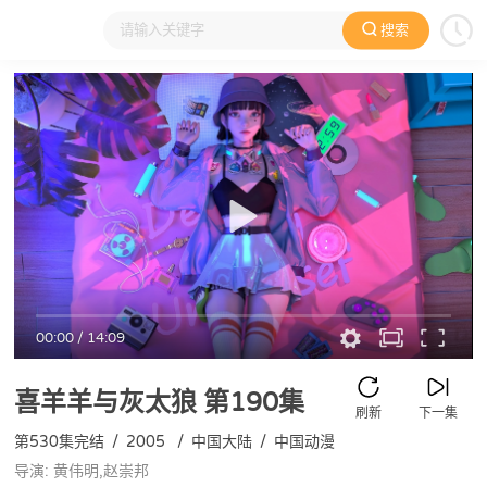
搜索
大家在看
日本动漫
国产动漫
欧美动漫
动漫电影
00:00
/
14:09
喜羊羊与灰太狼
第190集
刷新
下一集
第530集完结
/
2005
/
中国大陆
/
中国动漫
导演: 黄伟明,赵崇邦