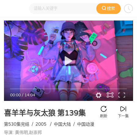
搜索
大家在看
日本动漫
国产动漫
欧美动漫
动漫电影
00:00
/
14:04
喜羊羊与灰太狼
第139集
刷新
下一集
第530集完结
/
2005
/
中国大陆
/
中国动漫
导演: 黄伟明,赵崇邦