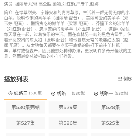
演员: 祖丽晴,张琳,高全胜,梁颖,刘红韵,严彦子,赵娜
简介: 在绿草甜美、宁静安和的青青草原，生活着一群无忧无虑的小
白羊。聪明伶俐的喜羊羊（祖丽晴 配音）、美丽可爱的美羊羊（邓
玉婷 配音）、懒惰贪吃的懒羊羊（梁颖 配音）、莽撞正义的沸羊羊
（刘红韵 配音）、忠厚安静的暖羊羊（邓玉婷 配音），这群小家伙
每天聚在一起，过着快乐的生活。而在森林另一端的黑色古堡里，住
着邪恶狡猾的灰太狼（张琳 配音）和他暴戾无常的老婆红太狼（赵
娜 配音）。灰太狼每天都要在老婆平底锅的敲打下前往羊村抓羊
羊，羊村戒备森严，因此他想处种种办法，更发明许多奇形怪状的工
具，然而最终总被机敏的小羊们挫败。
播放列表
倒序
线路三
线路二
线路一
(530集)
(530集)
(530集)
第530集完结
第529集
第528集
第527集
第526集
第525集