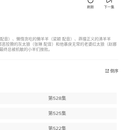
刷新
下一集
 配音）、懒惰贪吃的懒羊羊（梁颖 配音）、莽撞正义的沸羊羊
邪恶狡猾的灰太狼（张琳 配音）和他暴戾无常的老婆红太狼（赵娜
最终总被机敏的小羊们挫败。
倒序
第528集
第525集
第522集