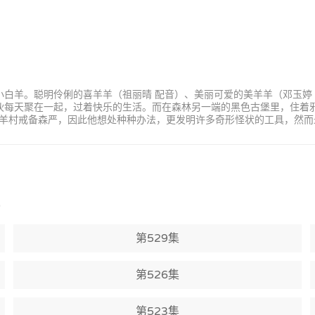
小白羊。聪明伶俐的喜羊羊（祖丽晴 配音）、美丽可爱的美羊羊（邓玉婷
家伙每天聚在一起，过着快乐的生活。而在森林另一端的黑色古堡里，住着
羊村戒备森严，因此他想处种种办法，更发明许多奇形怪状的工具，然而
)
第529集
第526集
第523集