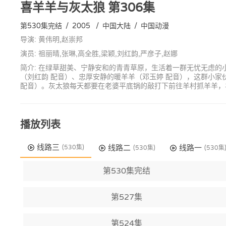
喜羊羊与灰太狼
第306集
第530集完结
/
2005
/
中国大陆
/
中国动漫
导演: 黄伟明,赵崇邦
演员: 祖丽晴,张琳,高全胜,梁颖,刘红韵,严彦子,赵娜
简介: 在绿草甜美、宁静安和的青青草原，生活着一群无忧无虑的
（刘红韵 配音）、忠厚安静的暖羊羊（邓玉婷 配音），这群小
配音）。灰太狼每天都要在老婆平底锅的敲打下前往羊村抓羊羊，
播放列表
线路三
线路二
线路一
(530集)
(530集)
(530集
第530集完结
第527集
第524集