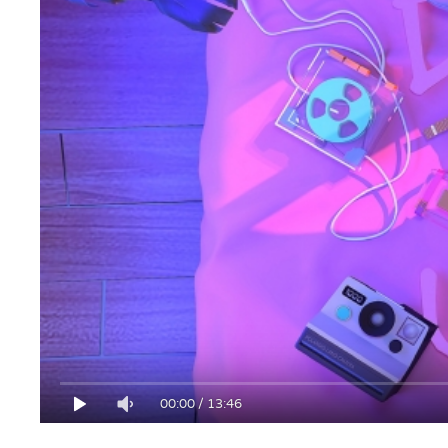
00:00
/
13:46