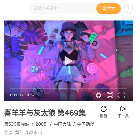
搜索
大家在看
日本动漫
国产动漫
欧美动漫
动漫电影
00:00
/
14:52
喜羊羊与灰太狼
第469集
刷新
下一集
第530集完结
/
2005
/
中国大陆
/
中国动漫
导演: 黄伟明,赵崇邦