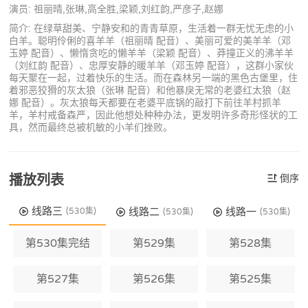
演员: 祖丽晴,张琳,高全胜,梁颖,刘红韵,严彦子,赵娜
简介: 在绿草甜美、宁静安和的青青草原，生活着一群无忧无虑的小
白羊。聪明伶俐的喜羊羊（祖丽晴 配音）、美丽可爱的美羊羊（邓
玉婷 配音）、懒惰贪吃的懒羊羊（梁颖 配音）、莽撞正义的沸羊羊
（刘红韵 配音）、忠厚安静的暖羊羊（邓玉婷 配音），这群小家伙
每天聚在一起，过着快乐的生活。而在森林另一端的黑色古堡里，住
着邪恶狡猾的灰太狼（张琳 配音）和他暴戾无常的老婆红太狼（赵
娜 配音）。灰太狼每天都要在老婆平底锅的敲打下前往羊村抓羊
羊，羊村戒备森严，因此他想处种种办法，更发明许多奇形怪状的工
具，然而最终总被机敏的小羊们挫败。
播放列表
倒序
线路三
线路二
线路一
(530集)
(530集)
(530集)
第530集完结
第529集
第528集
第527集
第526集
第525集