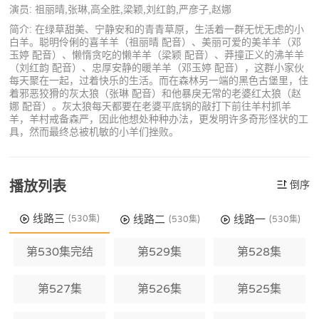
演员: 祖丽晴,张琳,高全胜,梁颖,刘红韵,严彦子,赵娜
简介: 在绿草甜美、宁静安和的青青草原，生活着一群无忧无虑的小
白羊。聪明伶俐的喜羊羊（祖丽晴 配音）、美丽可爱的美羊羊（邓
玉婷 配音）、懒惰贪吃的懒羊羊（梁颖 配音）、莽撞正义的沸羊羊
（刘红韵 配音）、忠厚安静的暖羊羊（邓玉婷 配音），这群小家伙
每天聚在一起，过着快乐的生活。而在森林另一端的黑色古堡里，住
着邪恶狡猾的灰太狼（张琳 配音）和他暴戾无常的老婆红太狼（赵
娜 配音）。灰太狼每天都要在老婆平底锅的敲打下前往羊村抓羊
羊，羊村戒备森严，因此他想处种种办法，更发明许多奇形怪状的工
具，然而最终总被机敏的小羊们挫败。
播放列表
倒序
线路三
线路二
线路一
(530集)
(530集)
(530集)
第530集完结
第529集
第528集
第527集
第526集
第525集