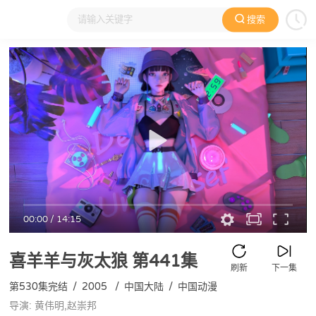
搜索
大家在看
日本动漫
国产动漫
欧美动漫
动漫电影
00:00
/
14:15
喜羊羊与灰太狼
第441集
刷新
下一集
第530集完结
/
2005
/
中国大陆
/
中国动漫
导演: 黄伟明,赵崇邦