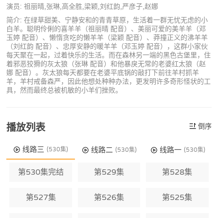
演员: 祖丽晴,张琳,高全胜,梁颖,刘红韵,严彦子,赵娜
简介: 在绿草甜美、宁静安和的青青草原，生活着一群无忧无虑的小
白羊。聪明伶俐的喜羊羊（祖丽晴 配音）、美丽可爱的美羊羊（邓
玉婷 配音）、懒惰贪吃的懒羊羊（梁颖 配音）、莽撞正义的沸羊羊
（刘红韵 配音）、忠厚安静的暖羊羊（邓玉婷 配音），这群小家伙
每天聚在一起，过着快乐的生活。而在森林另一端的黑色古堡里，住
着邪恶狡猾的灰太狼（张琳 配音）和他暴戾无常的老婆红太狼（赵
娜 配音）。灰太狼每天都要在老婆平底锅的敲打下前往羊村抓羊
羊，羊村戒备森严，因此他想处种种办法，更发明许多奇形怪状的工
具，然而最终总被机敏的小羊们挫败。
播放列表
倒序
线路三
线路二
线路一
(530集)
(530集)
(530集)
第530集完结
第529集
第528集
第527集
第526集
第525集