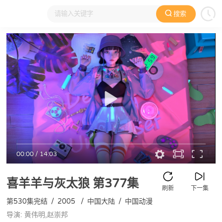
搜索
大家在看
日本动漫
国产动漫
欧美动漫
动漫电影
00:00
/
14:03
喜羊羊与灰太狼
第377集
刷新
下一集
第530集完结
/
2005
/
中国大陆
/
中国动漫
导演: 黄伟明,赵崇邦