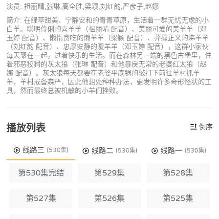
演员: 祖丽晴,张琳,高全胜,梁颖,刘红韵,严彦子,赵娜
简介: 在绿草甜美、宁静安和的青青草原，生活着一群无忧无虑的小
白羊。聪明伶俐的喜羊羊（祖丽晴 配音）、美丽可爱的美羊羊（邓
玉婷 配音）、懒惰贪吃的懒羊羊（梁颖 配音）、莽撞正义的沸羊羊
（刘红韵 配音）、忠厚安静的暖羊羊（邓玉婷 配音），这群小家伙
每天聚在一起，过着快乐的生活。而在森林另一端的黑色古堡里，住
着邪恶狡猾的灰太狼（张琳 配音）和他暴戾无常的老婆红太狼（赵
娜 配音）。灰太狼每天都要在老婆平底锅的敲打下前往羊村抓羊
羊，羊村戒备森严，因此他想处种种办法，更发明许多奇形怪状的工
具，然而最终总被机敏的小羊们挫败。
播放列表
倒序
线路三
线路二
线路一
(530集)
(530集)
(530集)
第530集完结
第529集
第528集
第527集
第526集
第525集