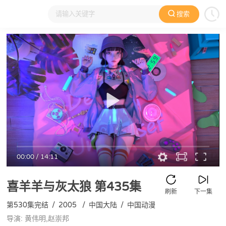
搜索
大家在看
日本动漫
国产动漫
欧美动漫
动漫电影
00:00
/
14:11
喜羊羊与灰太狼
第435集
刷新
下一集
第530集完结
/
2005
/
中国大陆
/
中国动漫
导演: 黄伟明,赵崇邦