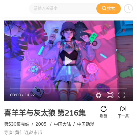
搜索
大家在看
日本动漫
国产动漫
欧美动漫
动漫电影
00:00
/
14:22
喜羊羊与灰太狼
第216集
刷新
下一集
第530集完结
/
2005
/
中国大陆
/
中国动漫
导演: 黄伟明,赵崇邦