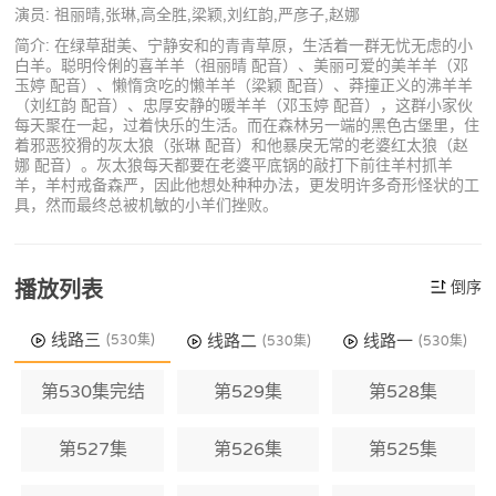
演员: 祖丽晴,张琳,高全胜,梁颖,刘红韵,严彦子,赵娜
简介: 在绿草甜美、宁静安和的青青草原，生活着一群无忧无虑的小
白羊。聪明伶俐的喜羊羊（祖丽晴 配音）、美丽可爱的美羊羊（邓
玉婷 配音）、懒惰贪吃的懒羊羊（梁颖 配音）、莽撞正义的沸羊羊
（刘红韵 配音）、忠厚安静的暖羊羊（邓玉婷 配音），这群小家伙
每天聚在一起，过着快乐的生活。而在森林另一端的黑色古堡里，住
着邪恶狡猾的灰太狼（张琳 配音）和他暴戾无常的老婆红太狼（赵
娜 配音）。灰太狼每天都要在老婆平底锅的敲打下前往羊村抓羊
羊，羊村戒备森严，因此他想处种种办法，更发明许多奇形怪状的工
具，然而最终总被机敏的小羊们挫败。
播放列表
倒序
线路三
线路二
线路一
(530集)
(530集)
(530集)
第530集完结
第529集
第528集
第527集
第526集
第525集