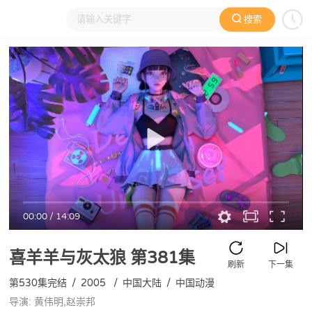
搜索
大家在看
日本动漫
国产动漫
欧美动漫
动漫电影
00:00
/
14:09
喜羊羊与灰太狼
第381集
刷新
下一集
第530集完结
/
2005
/
中国大陆
/
中国动漫
导演: 黄伟明,赵崇邦