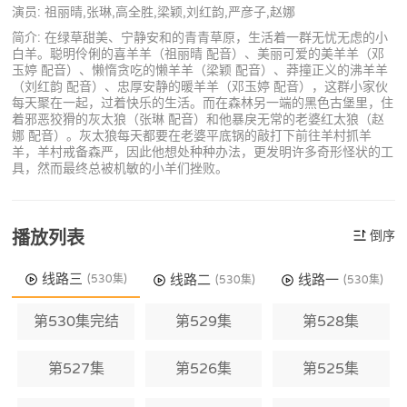
演员: 祖丽晴,张琳,高全胜,梁颖,刘红韵,严彦子,赵娜
简介: 在绿草甜美、宁静安和的青青草原，生活着一群无忧无虑的小
白羊。聪明伶俐的喜羊羊（祖丽晴 配音）、美丽可爱的美羊羊（邓
玉婷 配音）、懒惰贪吃的懒羊羊（梁颖 配音）、莽撞正义的沸羊羊
（刘红韵 配音）、忠厚安静的暖羊羊（邓玉婷 配音），这群小家伙
每天聚在一起，过着快乐的生活。而在森林另一端的黑色古堡里，住
着邪恶狡猾的灰太狼（张琳 配音）和他暴戾无常的老婆红太狼（赵
娜 配音）。灰太狼每天都要在老婆平底锅的敲打下前往羊村抓羊
羊，羊村戒备森严，因此他想处种种办法，更发明许多奇形怪状的工
具，然而最终总被机敏的小羊们挫败。
播放列表
倒序
线路三
线路二
线路一
(530集)
(530集)
(530集)
第530集完结
第529集
第528集
第527集
第526集
第525集