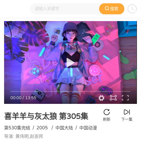
搜索
大家在看
日本动漫
国产动漫
欧美动漫
动漫电影
00:00
/
13:55
喜羊羊与灰太狼
第305集
刷新
下一集
第530集完结
/
2005
/
中国大陆
/
中国动漫
导演: 黄伟明,赵崇邦