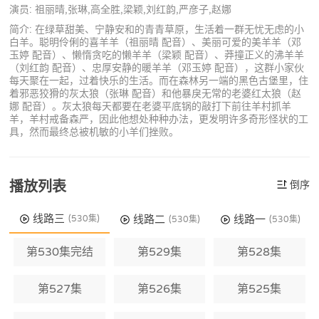
演员: 祖丽晴,张琳,高全胜,梁颖,刘红韵,严彦子,赵娜
简介: 在绿草甜美、宁静安和的青青草原，生活着一群无忧无虑的小
白羊。聪明伶俐的喜羊羊（祖丽晴 配音）、美丽可爱的美羊羊（邓
玉婷 配音）、懒惰贪吃的懒羊羊（梁颖 配音）、莽撞正义的沸羊羊
（刘红韵 配音）、忠厚安静的暖羊羊（邓玉婷 配音），这群小家伙
每天聚在一起，过着快乐的生活。而在森林另一端的黑色古堡里，住
着邪恶狡猾的灰太狼（张琳 配音）和他暴戾无常的老婆红太狼（赵
娜 配音）。灰太狼每天都要在老婆平底锅的敲打下前往羊村抓羊
羊，羊村戒备森严，因此他想处种种办法，更发明许多奇形怪状的工
具，然而最终总被机敏的小羊们挫败。
播放列表
倒序
线路三
线路二
线路一
(530集)
(530集)
(530集)
第530集完结
第529集
第528集
第527集
第526集
第525集