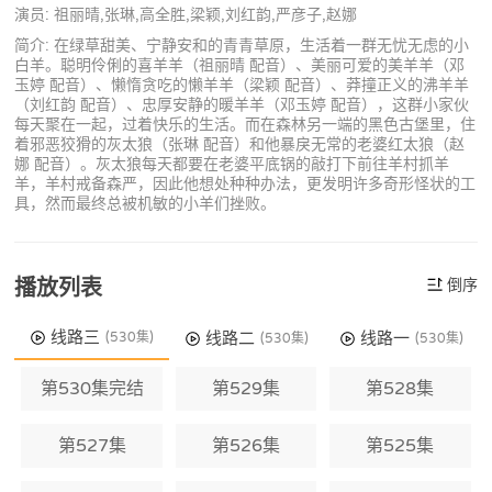
演员: 祖丽晴,张琳,高全胜,梁颖,刘红韵,严彦子,赵娜
简介: 在绿草甜美、宁静安和的青青草原，生活着一群无忧无虑的小
白羊。聪明伶俐的喜羊羊（祖丽晴 配音）、美丽可爱的美羊羊（邓
玉婷 配音）、懒惰贪吃的懒羊羊（梁颖 配音）、莽撞正义的沸羊羊
（刘红韵 配音）、忠厚安静的暖羊羊（邓玉婷 配音），这群小家伙
每天聚在一起，过着快乐的生活。而在森林另一端的黑色古堡里，住
着邪恶狡猾的灰太狼（张琳 配音）和他暴戾无常的老婆红太狼（赵
娜 配音）。灰太狼每天都要在老婆平底锅的敲打下前往羊村抓羊
羊，羊村戒备森严，因此他想处种种办法，更发明许多奇形怪状的工
具，然而最终总被机敏的小羊们挫败。
播放列表
倒序
线路三
线路二
线路一
(530集)
(530集)
(530集)
第530集完结
第529集
第528集
第527集
第526集
第525集