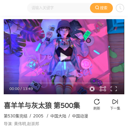
搜索
大家在看
日本动漫
国产动漫
欧美动漫
动漫电影
00:00
/
13:49
喜羊羊与灰太狼
第500集
刷新
下一集
第530集完结
/
2005
/
中国大陆
/
中国动漫
导演: 黄伟明,赵崇邦