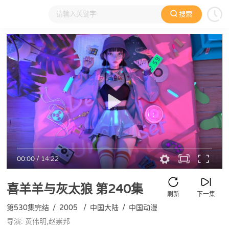
搜索
大家在看
日本动漫
国产动漫
欧美动漫
动漫电影
00:00
/
14:22
喜羊羊与灰太狼
第240集
刷新
下一集
第530集完结
/
2005
/
中国大陆
/
中国动漫
导演: 黄伟明,赵崇邦