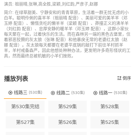
演员: 祖丽晴,张琳,高全胜,梁颖,刘红韵,严彦子,赵娜
简介: 在绿草甜美、宁静安和的青青草原，生活着一群无忧无虑的小
白羊。聪明伶俐的喜羊羊（祖丽晴 配音）、美丽可爱的美羊羊（邓
玉婷 配音）、懒惰贪吃的懒羊羊（梁颖 配音）、莽撞正义的沸羊羊
（刘红韵 配音）、忠厚安静的暖羊羊（邓玉婷 配音），这群小家伙
每天聚在一起，过着快乐的生活。而在森林另一端的黑色古堡里，住
着邪恶狡猾的灰太狼（张琳 配音）和他暴戾无常的老婆红太狼（赵
娜 配音）。灰太狼每天都要在老婆平底锅的敲打下前往羊村抓羊
羊，羊村戒备森严，因此他想处种种办法，更发明许多奇形怪状的工
具，然而最终总被机敏的小羊们挫败。
播放列表
倒序
线路三
线路二
线路一
(530集)
(530集)
(530集)
第530集完结
第529集
第528集
第527集
第526集
第525集