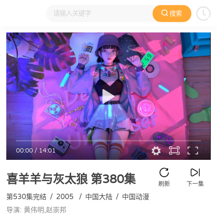
搜索
大家在看
日本动漫
国产动漫
欧美动漫
动漫电影
00:00
/
14:01
喜羊羊与灰太狼
第380集
刷新
下一集
第530集完结
/
2005
/
中国大陆
/
中国动漫
导演: 黄伟明,赵崇邦