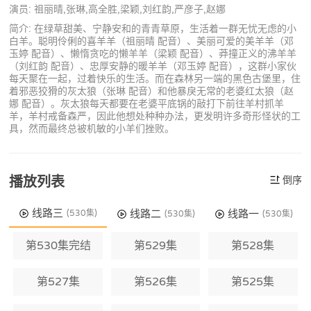
演员: 祖丽晴,张琳,高全胜,梁颖,刘红韵,严彦子,赵娜
简介: 在绿草甜美、宁静安和的青青草原，生活着一群无忧无虑的小
白羊。聪明伶俐的喜羊羊（祖丽晴 配音）、美丽可爱的美羊羊（邓
玉婷 配音）、懒惰贪吃的懒羊羊（梁颖 配音）、莽撞正义的沸羊羊
（刘红韵 配音）、忠厚安静的暖羊羊（邓玉婷 配音），这群小家伙
每天聚在一起，过着快乐的生活。而在森林另一端的黑色古堡里，住
着邪恶狡猾的灰太狼（张琳 配音）和他暴戾无常的老婆红太狼（赵
娜 配音）。灰太狼每天都要在老婆平底锅的敲打下前往羊村抓羊
羊，羊村戒备森严，因此他想处种种办法，更发明许多奇形怪状的工
具，然而最终总被机敏的小羊们挫败。
播放列表
倒序
线路三
线路二
线路一
(530集)
(530集)
(530集)
第530集完结
第529集
第528集
第527集
第526集
第525集