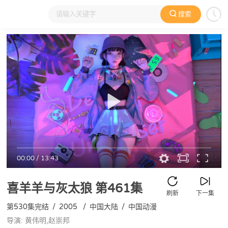
搜索
大家在看
日本动漫
国产动漫
欧美动漫
动漫电影
00:00
/
13:43
喜羊羊与灰太狼
第461集
刷新
下一集
第530集完结
/
2005
/
中国大陆
/
中国动漫
导演: 黄伟明,赵崇邦