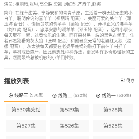
演员: 祖丽晴,张琳,高全胜,梁颖,刘红韵,严彦子,赵娜
简介: 在绿草甜美、宁静安和的青青草原，生活着一群无忧无虑的小
白羊。聪明伶俐的喜羊羊（祖丽晴 配音）、美丽可爱的美羊羊（邓
玉婷 配音）、懒惰贪吃的懒羊羊（梁颖 配音）、莽撞正义的沸羊羊
（刘红韵 配音）、忠厚安静的暖羊羊（邓玉婷 配音），这群小家伙
每天聚在一起，过着快乐的生活。而在森林另一端的黑色古堡里，住
着邪恶狡猾的灰太狼（张琳 配音）和他暴戾无常的老婆红太狼（赵
娜 配音）。灰太狼每天都要在老婆平底锅的敲打下前往羊村抓羊
羊，羊村戒备森严，因此他想处种种办法，更发明许多奇形怪状的工
具，然而最终总被机敏的小羊们挫败。
播放列表
倒序
线路三
线路二
线路一
(530集)
(530集)
(530集)
第530集完结
第529集
第528集
第527集
第526集
第525集