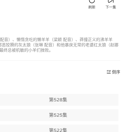
刷新
下一集
 配音）、懒惰贪吃的懒羊羊（梁颖 配音）、莽撞正义的沸羊羊
邪恶狡猾的灰太狼（张琳 配音）和他暴戾无常的老婆红太狼（赵娜
最终总被机敏的小羊们挫败。
倒序
第528集
第525集
第522集