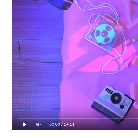
00:00
/
14:11