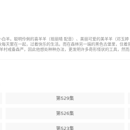
小白羊。聪明伶俐的喜羊羊（祖丽晴 配音）、美丽可爱的美羊羊（邓玉婷
家伙每天聚在一起，过着快乐的生活。而在森林另一端的黑色古堡里，住着
羊村戒备森严，因此他想处种种办法，更发明许多奇形怪状的工具，然而
)
第529集
第526集
第523集