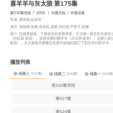
喜羊羊与灰太狼
第175集
第530集完结
/
2005
/
中国大陆
/
中国动漫
导演: 黄伟明,赵崇邦
演员: 祖丽晴,张琳,高全胜,梁颖,刘红韵,严彦子,赵娜
简介: 在绿草甜美、宁静安和的青青草原，生活着一群无忧无虑的
（刘红韵 配音）、忠厚安静的暖羊羊（邓玉婷 配音），这群小
配音）。灰太狼每天都要在老婆平底锅的敲打下前往羊村抓羊羊，
播放列表
线路三
线路二
线路一
(530集)
(530集)
(530集
第530集完结
第527集
第524集