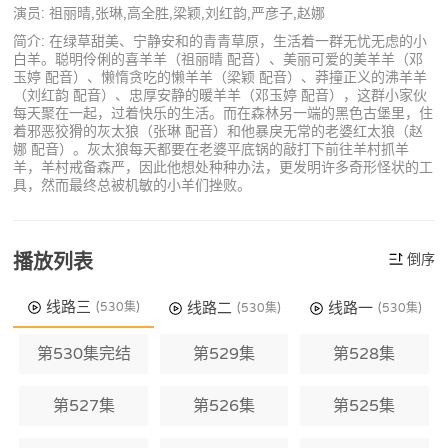
演员: 祖丽晴,张琳,高全胜,梁颖,刘红韵,严彦子,赵娜
简介: 在绿草甜美、宁静安和的青青草原，生活着一群无忧无虑的小
白羊。聪明伶俐的喜羊羊（祖丽晴 配音）、美丽可爱的美羊羊（邓
玉婷 配音）、懒惰贪吃的懒羊羊（梁颖 配音）、莽撞正义的沸羊羊
（刘红韵 配音）、忠厚安静的暖羊羊（邓玉婷 配音），这群小家伙
每天聚在一起，过着快乐的生活。而在森林另一端的黑色古堡里，住
着邪恶狡猾的灰太狼（张琳 配音）和他暴戾无常的老婆红太狼（赵
娜 配音）。灰太狼每天都要在老婆平底锅的敲打下前往羊村抓羊
羊，羊村戒备森严，因此他想处种种办法，更发明许多奇形怪状的工
具，然而最终总被机敏的小羊们挫败。
播放列表
倒序
线路三
线路二
线路一
(530集)
(530集)
(530集)
第530集完结
第529集
第528集
第527集
第526集
第525集