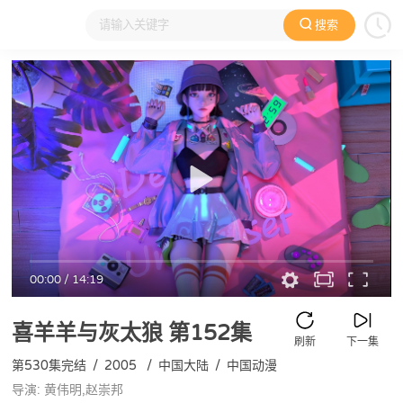
搜索
大家在看
日本动漫
国产动漫
欧美动漫
动漫电影
00:00
/
14:19
喜羊羊与灰太狼
第152集
刷新
下一集
第530集完结
/
2005
/
中国大陆
/
中国动漫
导演: 黄伟明,赵崇邦