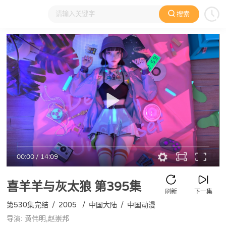
搜索
大家在看
日本动漫
国产动漫
欧美动漫
动漫电影
00:00
/
14:09
喜羊羊与灰太狼
第395集
刷新
下一集
第530集完结
/
2005
/
中国大陆
/
中国动漫
导演: 黄伟明,赵崇邦