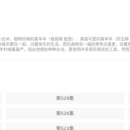
小白羊。聪明伶俐的喜羊羊（祖丽晴 配音）、美丽可爱的美羊羊（邓玉婷
家伙每天聚在一起，过着快乐的生活。而在森林另一端的黑色古堡里，住着
羊村戒备森严，因此他想处种种办法，更发明许多奇形怪状的工具，然而
)
第529集
第526集
第523集