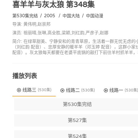
喜羊羊与灰太狼
第348集
第530集完结
/
2005
/
中国大陆
/
中国动漫
导演: 黄伟明,赵崇邦
演员: 祖丽晴,张琳,高全胜,梁颖,刘红韵,严彦子,赵娜
简介: 在绿草甜美、宁静安和的青青草原，生活着一群无忧无虑的
（刘红韵 配音）、忠厚安静的暖羊羊（邓玉婷 配音），这群小
配音）。灰太狼每天都要在老婆平底锅的敲打下前往羊村抓羊羊，
播放列表
线路三
线路二
线路一
(530集)
(530集)
(530集
第530集完结
第527集
第524集