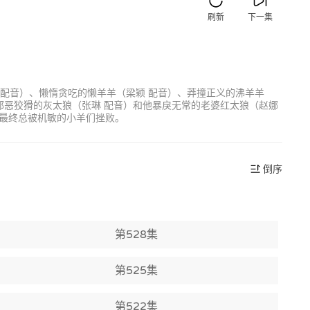
刷新
下一集
 配音）、懒惰贪吃的懒羊羊（梁颖 配音）、莽撞正义的沸羊羊
邪恶狡猾的灰太狼（张琳 配音）和他暴戾无常的老婆红太狼（赵娜
最终总被机敏的小羊们挫败。
倒序
第528集
第525集
第522集