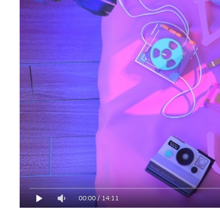
00:00
/
14:11