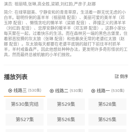
演员: 祖丽晴,张琳,高全胜,梁颖,刘红韵,严彦子,赵娜
简介: 在绿草甜美、宁静安和的青青草原，生活着一群无忧无虑的小
白羊。聪明伶俐的喜羊羊（祖丽晴 配音）、美丽可爱的美羊羊（邓
玉婷 配音）、懒惰贪吃的懒羊羊（梁颖 配音）、莽撞正义的沸羊羊
（刘红韵 配音）、忠厚安静的暖羊羊（邓玉婷 配音），这群小家伙
每天聚在一起，过着快乐的生活。而在森林另一端的黑色古堡里，住
着邪恶狡猾的灰太狼（张琳 配音）和他暴戾无常的老婆红太狼（赵
娜 配音）。灰太狼每天都要在老婆平底锅的敲打下前往羊村抓羊
羊，羊村戒备森严，因此他想处种种办法，更发明许多奇形怪状的工
具，然而最终总被机敏的小羊们挫败。
播放列表
倒序
线路三
线路二
线路一
(530集)
(530集)
(530集)
第530集完结
第529集
第528集
第527集
第526集
第525集