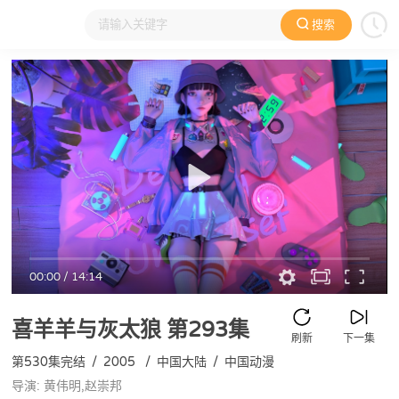
搜索
大家在看
日本动漫
国产动漫
欧美动漫
动漫电影
00:00
/
14:14
喜羊羊与灰太狼
第293集
刷新
下一集
第530集完结
/
2005
/
中国大陆
/
中国动漫
导演: 黄伟明,赵崇邦