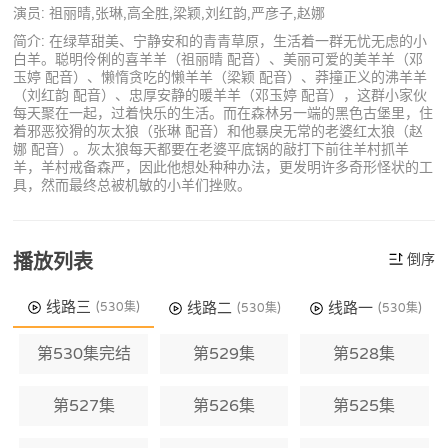
演员: 祖丽晴,张琳,高全胜,梁颖,刘红韵,严彦子,赵娜
简介: 在绿草甜美、宁静安和的青青草原，生活着一群无忧无虑的小
白羊。聪明伶俐的喜羊羊（祖丽晴 配音）、美丽可爱的美羊羊（邓
玉婷 配音）、懒惰贪吃的懒羊羊（梁颖 配音）、莽撞正义的沸羊羊
（刘红韵 配音）、忠厚安静的暖羊羊（邓玉婷 配音），这群小家伙
每天聚在一起，过着快乐的生活。而在森林另一端的黑色古堡里，住
着邪恶狡猾的灰太狼（张琳 配音）和他暴戾无常的老婆红太狼（赵
娜 配音）。灰太狼每天都要在老婆平底锅的敲打下前往羊村抓羊
羊，羊村戒备森严，因此他想处种种办法，更发明许多奇形怪状的工
具，然而最终总被机敏的小羊们挫败。
播放列表
倒序
线路三
线路二
线路一
(530集)
(530集)
(530集)
第530集完结
第529集
第528集
第527集
第526集
第525集