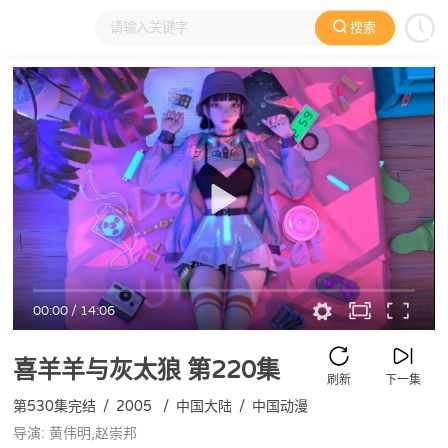
搜索
大家在看
日本动漫
国产动漫
欧美动漫
动漫电影
00:00
/
14:06
喜羊羊与灰太狼
第220集
刷新
下一集
第530集完结
/
2005
/
中国大陆
/
中国动漫
导演: 黄伟明,赵崇邦