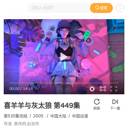
搜索
大家在看
日本动漫
国产动漫
欧美动漫
动漫电影
00:00
/
14:15
喜羊羊与灰太狼
第449集
刷新
下一集
第530集完结
/
2005
/
中国大陆
/
中国动漫
导演: 黄伟明,赵崇邦