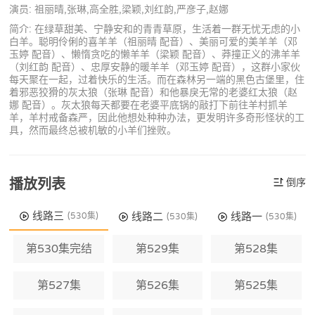
演员: 祖丽晴,张琳,高全胜,梁颖,刘红韵,严彦子,赵娜
简介: 在绿草甜美、宁静安和的青青草原，生活着一群无忧无虑的小
白羊。聪明伶俐的喜羊羊（祖丽晴 配音）、美丽可爱的美羊羊（邓
玉婷 配音）、懒惰贪吃的懒羊羊（梁颖 配音）、莽撞正义的沸羊羊
（刘红韵 配音）、忠厚安静的暖羊羊（邓玉婷 配音），这群小家伙
每天聚在一起，过着快乐的生活。而在森林另一端的黑色古堡里，住
着邪恶狡猾的灰太狼（张琳 配音）和他暴戾无常的老婆红太狼（赵
娜 配音）。灰太狼每天都要在老婆平底锅的敲打下前往羊村抓羊
羊，羊村戒备森严，因此他想处种种办法，更发明许多奇形怪状的工
具，然而最终总被机敏的小羊们挫败。
播放列表
倒序
线路三
线路二
线路一
(530集)
(530集)
(530集)
第530集完结
第529集
第528集
第527集
第526集
第525集