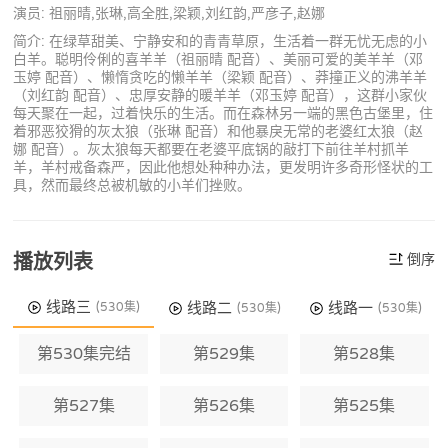
演员: 祖丽晴,张琳,高全胜,梁颖,刘红韵,严彦子,赵娜
简介: 在绿草甜美、宁静安和的青青草原，生活着一群无忧无虑的小
白羊。聪明伶俐的喜羊羊（祖丽晴 配音）、美丽可爱的美羊羊（邓
玉婷 配音）、懒惰贪吃的懒羊羊（梁颖 配音）、莽撞正义的沸羊羊
（刘红韵 配音）、忠厚安静的暖羊羊（邓玉婷 配音），这群小家伙
每天聚在一起，过着快乐的生活。而在森林另一端的黑色古堡里，住
着邪恶狡猾的灰太狼（张琳 配音）和他暴戾无常的老婆红太狼（赵
娜 配音）。灰太狼每天都要在老婆平底锅的敲打下前往羊村抓羊
羊，羊村戒备森严，因此他想处种种办法，更发明许多奇形怪状的工
具，然而最终总被机敏的小羊们挫败。
播放列表
倒序
线路三
线路二
线路一
(530集)
(530集)
(530集)
第530集完结
第529集
第528集
第527集
第526集
第525集