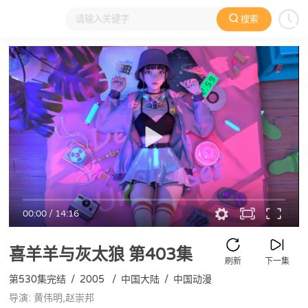
搜索
大家在看
日本动漫
国产动漫
欧美动漫
动漫电影
00:00
/
14:16
喜羊羊与灰太狼
第403集
刷新
下一集
第530集完结
/
2005
/
中国大陆
/
中国动漫
导演: 黄伟明,赵崇邦