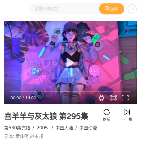
搜索
大家在看
日本动漫
国产动漫
欧美动漫
动漫电影
00:00
/
14:00
喜羊羊与灰太狼
第295集
刷新
下一集
第530集完结
/
2005
/
中国大陆
/
中国动漫
导演: 黄伟明,赵崇邦