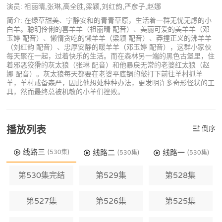
演员: 祖丽晴,张琳,高全胜,梁颖,刘红韵,严彦子,赵娜
简介: 在绿草甜美、宁静安和的青青草原，生活着一群无忧无虑的小
白羊。聪明伶俐的喜羊羊（祖丽晴 配音）、美丽可爱的美羊羊（邓
玉婷 配音）、懒惰贪吃的懒羊羊（梁颖 配音）、莽撞正义的沸羊羊
（刘红韵 配音）、忠厚安静的暖羊羊（邓玉婷 配音），这群小家伙
每天聚在一起，过着快乐的生活。而在森林另一端的黑色古堡里，住
着邪恶狡猾的灰太狼（张琳 配音）和他暴戾无常的老婆红太狼（赵
娜 配音）。灰太狼每天都要在老婆平底锅的敲打下前往羊村抓羊
羊，羊村戒备森严，因此他想处种种办法，更发明许多奇形怪状的工
具，然而最终总被机敏的小羊们挫败。
播放列表
倒序
线路三
线路二
线路一
(530集)
(530集)
(530集)
第530集完结
第529集
第528集
第527集
第526集
第525集