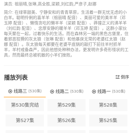
演员: 祖丽晴,张琳,高全胜,梁颖,刘红韵,严彦子,赵娜
简介: 在绿草甜美、宁静安和的青青草原，生活着一群无忧无虑的小
白羊。聪明伶俐的喜羊羊（祖丽晴 配音）、美丽可爱的美羊羊（邓
玉婷 配音）、懒惰贪吃的懒羊羊（梁颖 配音）、莽撞正义的沸羊羊
（刘红韵 配音）、忠厚安静的暖羊羊（邓玉婷 配音），这群小家伙
每天聚在一起，过着快乐的生活。而在森林另一端的黑色古堡里，住
着邪恶狡猾的灰太狼（张琳 配音）和他暴戾无常的老婆红太狼（赵
娜 配音）。灰太狼每天都要在老婆平底锅的敲打下前往羊村抓羊
羊，羊村戒备森严，因此他想处种种办法，更发明许多奇形怪状的工
具，然而最终总被机敏的小羊们挫败。
播放列表
倒序
线路三
线路二
线路一
(530集)
(530集)
(530集)
第530集完结
第529集
第528集
第527集
第526集
第525集