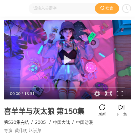
搜索
大家在看
日本动漫
国产动漫
欧美动漫
动漫电影
00:00
/
13:31
喜羊羊与灰太狼
第150集
刷新
下一集
第530集完结
/
2005
/
中国大陆
/
中国动漫
导演: 黄伟明,赵崇邦