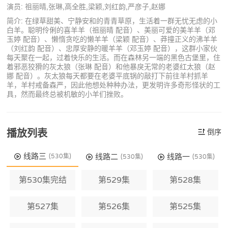
演员: 祖丽晴,张琳,高全胜,梁颖,刘红韵,严彦子,赵娜
简介: 在绿草甜美、宁静安和的青青草原，生活着一群无忧无虑的小
白羊。聪明伶俐的喜羊羊（祖丽晴 配音）、美丽可爱的美羊羊（邓
玉婷 配音）、懒惰贪吃的懒羊羊（梁颖 配音）、莽撞正义的沸羊羊
（刘红韵 配音）、忠厚安静的暖羊羊（邓玉婷 配音），这群小家伙
每天聚在一起，过着快乐的生活。而在森林另一端的黑色古堡里，住
着邪恶狡猾的灰太狼（张琳 配音）和他暴戾无常的老婆红太狼（赵
娜 配音）。灰太狼每天都要在老婆平底锅的敲打下前往羊村抓羊
羊，羊村戒备森严，因此他想处种种办法，更发明许多奇形怪状的工
具，然而最终总被机敏的小羊们挫败。
播放列表
倒序
线路三
线路二
线路一
(530集)
(530集)
(530集)
第530集完结
第529集
第528集
第527集
第526集
第525集