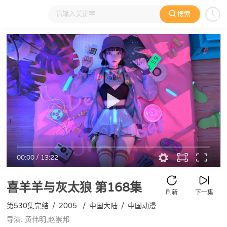
搜索
大家在看
日本动漫
国产动漫
欧美动漫
动漫电影
00:00
/
13:22
喜羊羊与灰太狼
第168集
刷新
下一集
第530集完结
/
2005
/
中国大陆
/
中国动漫
导演: 黄伟明,赵崇邦